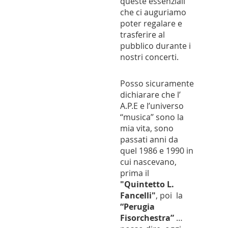
queste essenziali
che ci auguriamo
poter regalare e
trasferire al
pubblico durante i
nostri concerti.
Posso sicuramente
dichiarare che l’
A.P.E e l’universo
‘‘musica’’ sono la
mia vita, sono
passati anni da
quel 1986 e 1990 in
cui nascevano,
prima il
"Quintetto L.
Fancelli"
, poi la
“Perugia
Fisorchestra”
…