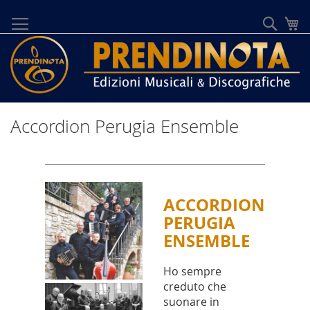
Salta
al
Cerca
Ca
contenuto
Accordion Perugia Ensemble
ACCORDION
PERUGIA
ENSEMBLE
Ho sempre
creduto che
suonare in