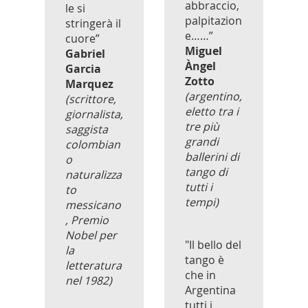
abbraccio,
le si
palpitazion
stringerà il
e……”
cuore”
Miguel
Gabriel
Àngel
Garcia
Zotto
Marquez
(argentino,
(scrittore,
eletto tra i
giornalista,
tre più
saggista
grandi
colombian
ballerini di
o
tango di
naturalizza
tutti i
to
tempi)
messicano
, Premio
Nobel per
"Il bello del
la
tango è
letteratura
che in
nel 1982)
Argentina
tutti i