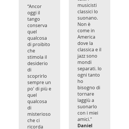
musicisti
“Ancor
classici lo
oggi il
suonano.
tango
Non è
conserva
come in
quel
America
qualcosa
dove la
di proibito
classica e il
che
jazz sono
stimola il
mondi
desiderio
separati. Io
di
ogni tanto
scoprirlo
ho
sempre un
bisogno di
po' di più e
tornare
quel
laggiù a
qualcosa
suonarlo
di
con i miei
misterioso
amici."
che ci
Daniel
ricorda