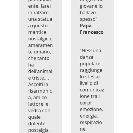
ente, farei
giovane lo
innalzare
ballavo
una statua
spesso”
a questo
Papa
mantice
Francesco
nostalgico,
amaramen
“Nessuna
te umano,
danza
che tanto
popolare
ha
raggiunge
dell'animal
lo stesso
e triste….
livello di
Ascolti la
comunicaz
fisarmonic
ione tra i
a, amico
corpi:
lettore, e
emozione,
vedrà con
energia,
quale
respirazio
dolente
ne,
nostalgia