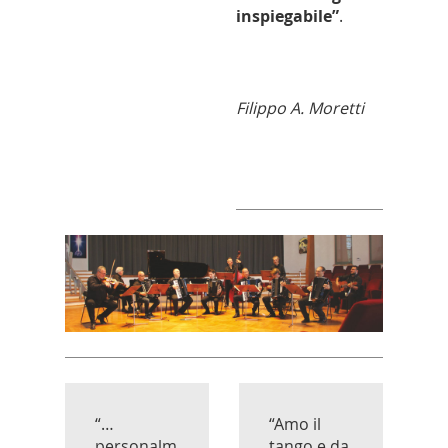
inspiegabile”
.
Filippo A. Moretti
“…
“Amo il
personalm
tango e da