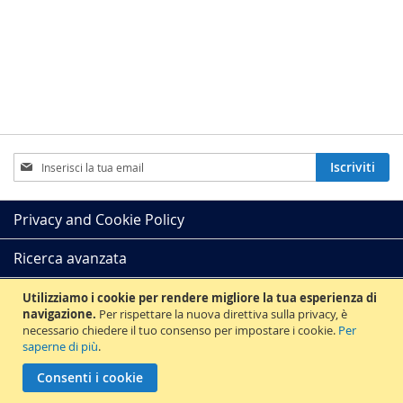
Iscriviti
Iscriviti
alla
nostra
Newsletter:
Privacy and Cookie Policy
Ricerca avanzata
Ordini e resi
Utilizziamo i cookie per rendere migliore la tua esperienza di
navigazione.
Per rispettare la nuova direttiva sulla privacy, è
necessario chiedere il tuo consenso per impostare i cookie.
Per
Contattaci
saperne di più
.
Copyright © 2012 Prendinota - edizioni musicali e discografiche - Partita IVA
Consenti i cookie
00663660546 R.E.A. 183514