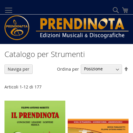
Salta
al
Cerca
Ca
contenuto
Catalogo per Strumenti
Im
Ordina per
Naviga per
la
di
de
Articoli
1
-
12
di
177