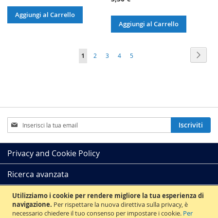
Aggiungi al Carrello
Aggiungi al Carrello
Pagina
Pagin
Succe
Attualmente
Pagina
Pagina
Pagina
Pagina
1
2
3
4
5
stai
leggendo
la
pagina
Iscriviti
Iscriviti
alla
nostra
Newsletter:
Privacy and Cookie Policy
Ricerca avanzata
Ordini e resi
Utilizziamo i cookie per rendere migliore la tua esperienza di
navigazione.
Per rispettare la nuova direttiva sulla privacy, è
necessario chiedere il tuo consenso per impostare i cookie.
Per
Contattaci