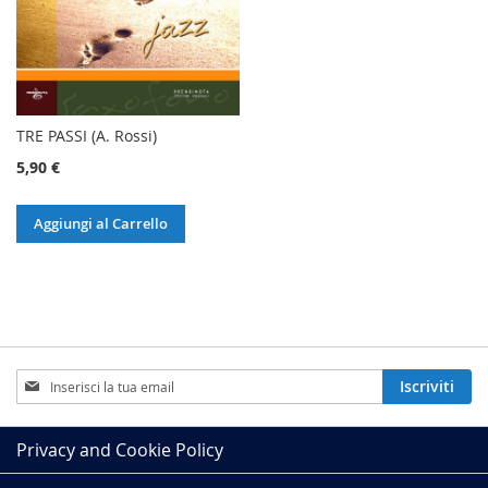
TRE PASSI (A. Rossi)
5,90 €
Aggiungi al Carrello
Iscriviti
Iscriviti
alla
nostra
Newsletter:
Privacy and Cookie Policy