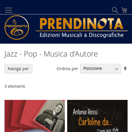
Salta
al
Cerca
Ca
contenuto
Jazz - Pop - Musica d'Autore
Im
Ordina per
Naviga per
la
di
de
3
elementi