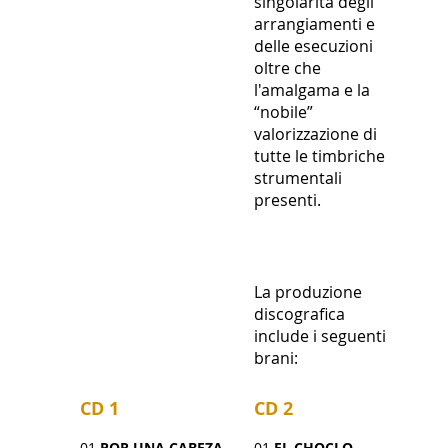
singolarità degli
arrangiamenti e
delle esecuzioni
oltre che
l'amalgama e la
“nobile”
valorizzazione di
tutte le timbriche
strumentali
presenti.
La produzione
discografica
include i seguenti
brani:
CD 1
CD 2
01
POR UNA CABEZA
01
EL CHOCLO