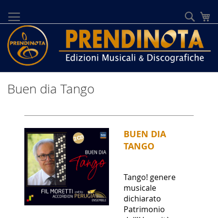
Salta
al
Cerca
Ca
contenuto
Buen dia Tango
BUEN DIA
TANGO
Tango! genere
musicale
dichiarato
Patrimonio