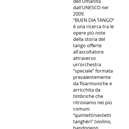
dell'Umanità
dall'UNESCO nel
2009.
“BUEN DIA TANGO”
è una ricerca tra le
opere più note
della storia del
tango offerte
all'ascoltatore
attraverso
un'orchestra
“speciale” formata
prevalentemente
da fisarmoniche e
arricchita da
timbriche che
ritroviamo nei più
comuni
“quintetti/sestetti
tanghèri” (violino,
bandoneon,