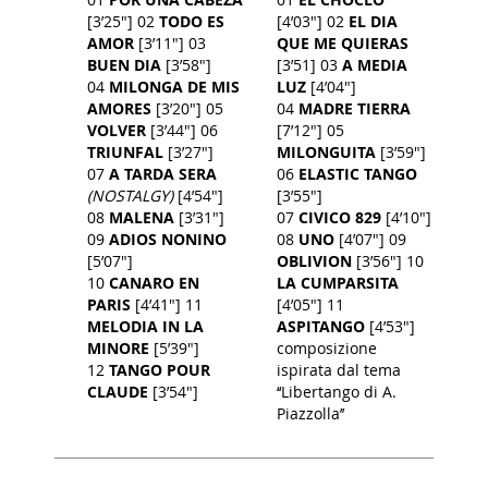
[3’25"] 02
TODO ES
[4’03"] 02
EL DIA
AMOR
[3’11"] 03
QUE ME QUIERAS
BUEN DIA
[3’58"]
[3’51] 03
A MEDIA
04
MILONGA DE MIS
LUZ
[4’04"]
AMORES
[3’20"] 05
04
MADRE TIERRA
VOLVER
[3’44"] 06
[7’12"] 05
TRIUNFAL
[3’27"]
MILONGUITA
[3’59"]
07
A TARDA SERA
06
ELASTIC TANGO
(NOSTALGY)
[4’54"]
[3’55"]
08
MALENA
[3’31"]
07
CIVICO 829
[4’10"]
09
ADIOS NONINO
08
UNO
[4’07"] 09
[5’07"]
OBLIVION
[3’56"] 10
10
CANARO EN
LA CUMPARSITA
PARIS
[4’41"] 11
[4’05"] 11
MELODIA IN LA
ASPITANGO
[4’53"]
MINORE
[5’39"]
composizione
12
TANGO POUR
ispirata dal tema
CLAUDE
[3’54"]
‘‘Libertango di A.
Piazzolla’’