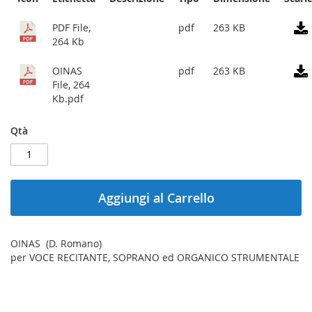
gallery
PDF File,
pdf
263 KB
264 Kb
OINAS
pdf
263 KB
File, 264
Kb.pdf
Qtà
Aggiungi al Carrello
OINAS (D. Romano)
per VOCE RECITANTE, SOPRANO ed ORGANICO STRUMENTALE