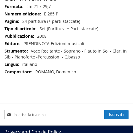
cm 21 x 29,7
E 285 P
24 partitura (+ parti staccate)
Set (Partitura + Parti staccate)
2008
PRENDINOTA Edizioni musicali
Voce Recitante - Soprano - Flauto in Sol - Clar. in
SIb - Pianoforte -Percussioni - C.basso
italiano
ROMANO, Domenico
Iscriviti
Iscriviti
alla
nostra
Newsletter:
Privacy and Cookie Policy