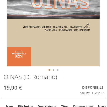
OINAS (D. Romano)
Skip
to
the
19,90 €
DISPONIBILE
beginning
SKU
E 285 P
of
the
images
Icon
Etichetta
Descrizione
Tipo
Dimensione
Scari