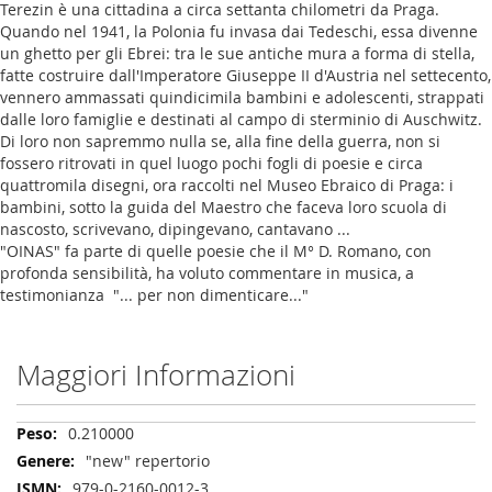
Terezin è una cittadina a circa settanta chilometri da Praga.
Quando nel 1941, la Polonia fu invasa dai Tedeschi, essa divenne
un ghetto per gli Ebrei: tra le sue antiche mura a forma di stella,
fatte costruire dall'Imperatore Giuseppe II d'Austria nel settecento,
vennero ammassati quindicimila bambini e adolescenti, strappati
dalle loro famiglie e destinati al campo di sterminio di Auschwitz.
Di loro non sapremmo nulla se, alla fine della guerra, non si
fossero ritrovati in quel luogo pochi fogli di poesie e circa
quattromila disegni, ora raccolti nel Museo Ebraico di Praga: i
bambini, sotto la guida del Maestro che faceva loro scuola di
nascosto, scrivevano, dipingevano, cantavano ...
"OINAS" fa parte di quelle poesie che il M° D. Romano, con
profonda sensibilità, ha voluto commentare in musica, a
testimonianza "... per non dimenticare..."
Maggiori Informazioni
Maggiori
0.210000
Informazioni
"new" repertorio
979-0-2160-0012-3