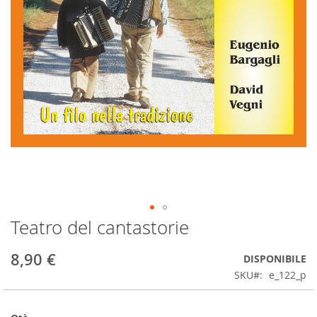
Teatro del cantastorie
Skip
to
the
8,90 €
DISPONIBILE
beginning
SKU
e_122_p
of
the
images