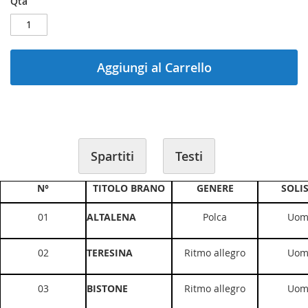
Qtà
gallery
Aggiungi al Carrello
Spartiti
Testi
N°
TITOLO BRANO
GENERE
SOLI
01
ALTALENA
Polca
Uom
02
TERESINA
Ritmo allegro
Uom
03
BISTONE
Ritmo allegro
Uom