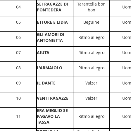
SEI RAGAZZE DI
Tarantella bon
04
Uom
PONTEDERA
bon
05
ETTORE E LIDIA
Beguine
Uom
GLI AMORI DI
06
Ritmo allegro
Uom
ANTONIETTA
07
AIUTA
Ritmo allegro
Uom
08
L'ARMAIOLO
Ritmo allegro
Uom
09
IL DANTE
Valzer
Uom
10
VENTI RAGAZZE
Valzer
Uom
ERA MEGLIO SE
11
PAGAVO LA
Ritmo allegro
Uom
TASSA