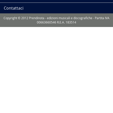
Contattaci
Copyright © 2012 Prendinota - edizioni musicali e discografiche - Partita IVA
00663660546 R.E.A. 183514