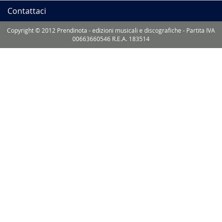
Contattaci
Copyright © 2012 Prendinota - edizioni musicali e discografiche - Partita IVA
00663660546 R.E.A. 183514