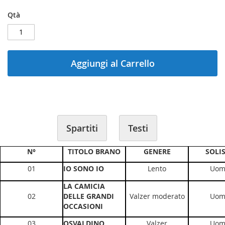
gallery
Qtà
Aggiungi al Carrello
Spartiti
Testi
N°
TITOLO BRANO
GENERE
SOLI
01
IO SONO IO
Lento
Uom
LA CAMICIA
02
DELLE GRANDI
Valzer moderato
Uom
OCCASIONI
03
OSVALDINO
Valzer
Uom