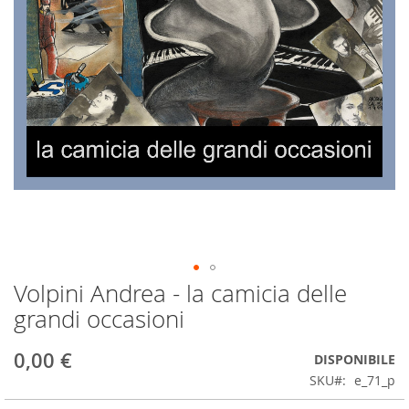
Volpini Andrea - la camicia delle
Skip
to
grandi occasioni
the
beginning
0,00 €
DISPONIBILE
of
the
SKU
e_71_p
images