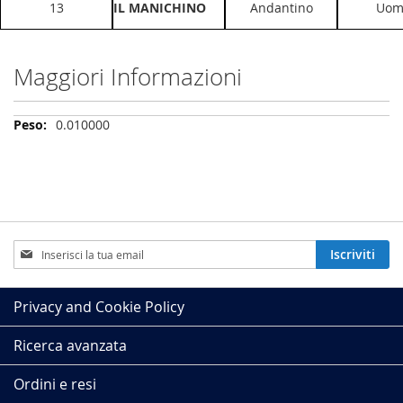
13
IL MANICHINO
Andantino
Uom
Maggiori Informazioni
Maggiori
0.010000
Informazioni
Iscriviti
Iscriviti
alla
nostra
Newsletter:
Privacy and Cookie Policy
Ricerca avanzata
Ordini e resi